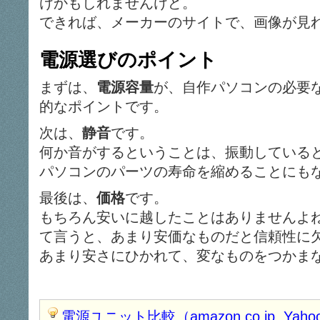
けかもしれませんけど。
できれば、メーカーのサイトで、画像が見
電源選びのポイント
まずは、
電源容量
が、自作パソコンの必要
的なポイントです。
次は、
静音
です。
何か音がするということは、振動している
パソコンのパーツの寿命を縮めることにも
最後は、
価格
です。
もちろん安いに越したことはありませんよ
て言うと、あまり安価なものだと信頼性に
あまり安さにひかれて、変なものをつかま
電源ユニット比較（amazon.co.jp, Yahoo